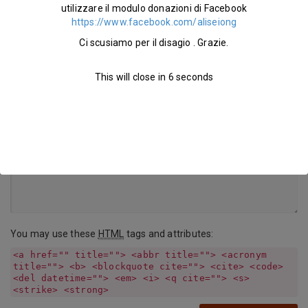
utilizzare il modulo donazioni di Facebook
https://www.facebook.com/aliseiong
Ci scusiamo per il disagio . Grazie.
Website
This will close in
5
seconds
Message
You may use these
HTML
tags and attributes:
<a href="" title=""> <abbr title=""> <acronym
title=""> <b> <blockquote cite=""> <cite> <code>
<del datetime=""> <em> <i> <q cite=""> <s>
<strike> <strong>