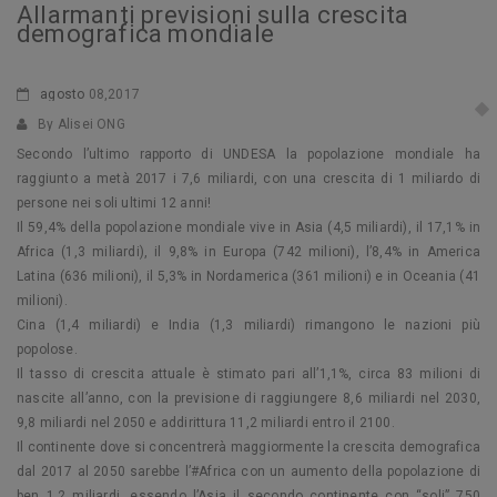
Allarmanti previsioni sulla crescita
demografica mondiale
agosto
08,2017
By Alisei ONG
Secondo l’ultimo rapporto di UNDESA la popolazione mondiale ha
raggiunto a metà 2017 i 7,6 miliardi, con una crescita di 1 miliardo di
persone nei soli ultimi 12 anni!
Il 59,4% della popolazione mondiale vive in Asia (4,5 miliardi), il 17,1% in
Africa (1,3 miliardi), il 9,8% in Europa (742 milioni), l’8,4% in America
Latina (636 milioni), il 5,3% in Nordamerica (361 milioni) e in Oceania (41
milioni).
Cina (1,4 miliardi) e India (1,3 miliardi) rimangono le nazioni più
popolose.
Il tasso di crescita attuale è stimato pari all’1,1%, circa 83 milioni di
nascite all’anno, con la previsione di raggiungere 8,6 miliardi nel 2030,
9,8 miliardi nel 2050 e addirittura 11,2 miliardi entro il 2100.
Il continente dove si concentrerà maggiormente la crescita demografica
dal 2017 al 2050 sarebbe l’#Africa con un aumento della popolazione di
ben 1,2 miliardi, essendo l’Asia il secondo continente con “soli” 750