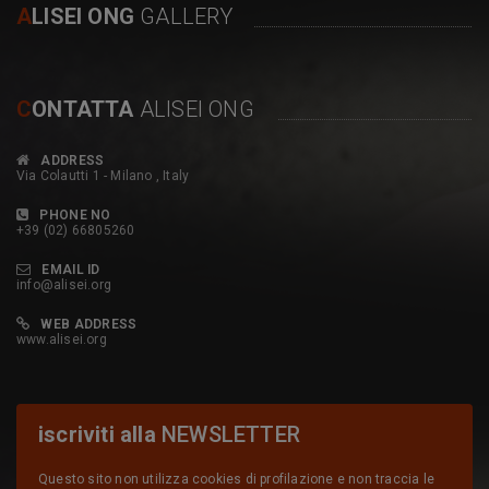
A
LISEI ONG
GALLERY
C
ONTATTA
ALISEI ONG
ADDRESS
Via Colautti 1 - Milano , Italy
PHONE NO
+39 (02) 66805260
EMAIL ID
info@alisei.org
WEB ADDRESS
www.alisei.org
iscriviti alla
NEWSLETTER
Questo sito non utilizza cookies di profilazione e non traccia le