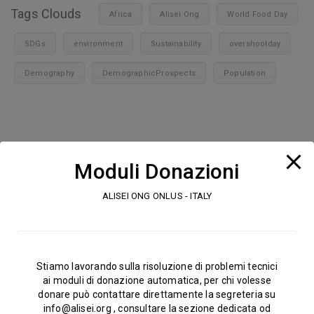
Tags Clouds
Africa
Alisei Ong
World Food Day
SDGs
environment
Sustainability
overshootday
Demography
DemographicProspects
Population
Leave a Reply
Moduli Donazioni
Send Us Message
ALISEI ONG ONLUS - ITALY
*
Full Name
*
Stiamo lavorando sulla risoluzione di problemi tecnici
ai moduli di donazione automatica, per chi volesse
donare può contattare direttamente la segreteria su
info@alisei.org
, consultare la sezione dedicata od
Email Address
*