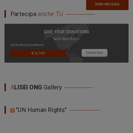
SEND MESSAGE
Partecipa
anche TU
GIVE YOUR DONATIONS
02-66805260
Collected Donations
€
52.340!
Donate Now
A
LISEI ONG
Gallery
"UN Human Rights"