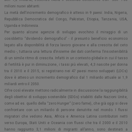
milioni nuovi abitanti.
La metà dell’incremento demografico è atteso in 9 paesi: India, Nigeria,
Repubblica Democratica del Congo, Pakistan, Etiopia, Tanzania, USA,
Uganda e Indonesia.
Per quanto alcune agenzie di sviluppo evochino il miraggio di un
cosiddetto “dividendo demografico” - il presunto beneficio economico
legato alla disponibilità di forza lavoro giovane e alla crescita del ceto
medio -, tuttavia una lettura d’insieme dei dati conferma l’insostenibilità
di un simile ritmo di crescita. Infatti in un contesto globale in cui il tasso
di fertilità è pur in diminuzione, i tassi più elevati, 4,3 nascite per donna
tra il 2010 e il 2015, si registrano nei 47 paesi meno sviluppati (LDCs)
dove è atteso un incremento demografico dal 1 miliardo attuale ai 1,9
miliardi entro il 2050.
Cifre così elevate mettono radicalmente in discussione la raggiungibilità
degli obiettivi di sviluppo sostenibile (SDGs) stabiliti dalle Nazioni Unite,
come ad es. quello della “zero Hunger” (zero fame), che già oggi si deve
confrontare con un miliardo di persone denutrite nel mondo. I flussi
migratori che vedono Asia, Africa e America Latina contributori netti
verso Europa, Stati Uniti e Oceania con flussi che tra il 2000 e il 2010
hanno raggiunto 3,1 milioni di migranti all’anno, sono destinati a