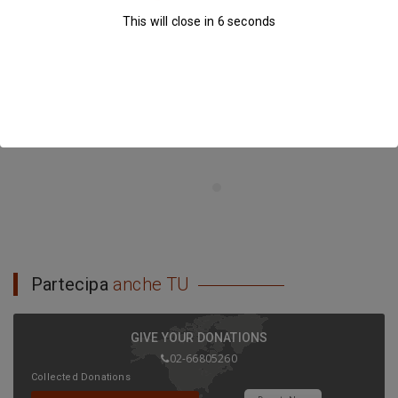
This will close in
5
seconds
Partecipa
anche TU
GIVE YOUR DONATIONS
02-66805260
Collected Donations