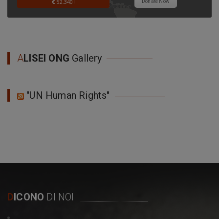
€
52.340!
Donate Now
A
LISEI ONG
Gallery
"UN Human Rights"
D
ICONO
DI NOI