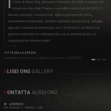
I
l ruolo di Alisei Ong, presente in Pakistan dal 2005, a seguito del
terremoto che colpì il Paese, e poi delle inondazioni del 2010, è
davvero prezioso: ricostruzione, approvvigionamento idrico,
risanamento ambientale, strutture sanitarie ed educative, sviluppo
agricolo e sicurezza alimentare, non c’è settore in cui Alisei non
gestisca interventi in collaborazione con le autorità locali e le
organizzazioni internazionali.
C
pe
CITTA DELLA SPEZIA
Quotidiano Online de La Spezia e provincia, LA SPEZIA
1
2
3
A
LISEI ONG
GALLERY
C
ONTATTA
ALISEI ONG
ADDRESS
Via Colautti 1 - Milano , Italy