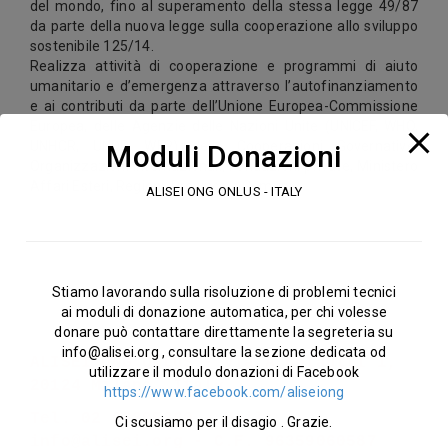
del mondo, fino al superamento della stessa legge 49/87
da parte della nuova legge sulla cooperazione allo sviluppo
sostenibile 125/14.
Realizza attività di cooperazione e programmi di aiuto
umanitario e d’emergenza attraverso l’autofinanziamento
e ai contributi da parte dell’Unione Europea-Commissione
Europea, delle Agenzie delle Nazioni Unite (UNICEF, WHO,
UNHCR, UNDP, WFP) delle Cooperazioni Governative,
Moduli Donazioni
Organizzazioni Internazionali, Fondazioni private, Ministero
Affari Esteri, Regioni, Province e Comuni.
ALISEI ONG ONLUS - ITALY
Stiamo lavorando sulla risoluzione di problemi tecnici
ai moduli di donazione automatica, per chi volesse
donare può contattare direttamente la segreteria su
info@alisei.org
, consultare la sezione dedicata od
ALISEI ONG ONLUS - Via A.Colautti 1,
utilizzare il modulo donazioni di Facebook
20124 Milano, Italy
https://www.facebook.com/aliseiong
Tel. 02 66805260 - Mail:
Ci scusiamo per il disagio . Grazie.
info@alisei.org
- C.F. 96359060587