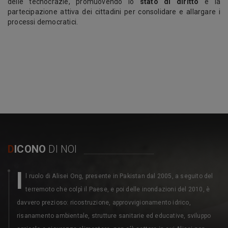
delle tecnocrazie, promuovendo lo
stato di diritto
e la
partecipazione attiva dei cittadini per consolidare e allargare i
processi democratici.
D
ICONO
DI NOI
I
l ruolo di Alisei Ong, presente in Pakistan dal 2005, a seguito del
terremoto che colpì il Paese, e poi delle inondazioni del 2010, è
davvero prezioso: ricostruzione, approvvigionamento idrico,
risanamento ambientale, strutture sanitarie ed educative, sviluppo