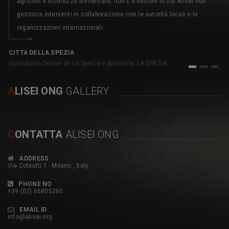
agricolo e sicurezza alimentare, non c’è settore in cui Alisei non
gestisca interventi in collaborazione con le autorità locali e le
organizzazioni internazionali.
C
pe
CITTA DELLA SPEZIA
Quotidiano Online de La Spezia e provincia, LA SPEZIA
1
2
3
A
LISEI ONG
GALLERY
C
ONTATTA
ALISEI ONG
ADDRESS
Via Colautti 1 - Milano , Italy
PHONE NO
+39 (02) 66805260
EMAIL ID
info@alisei.org