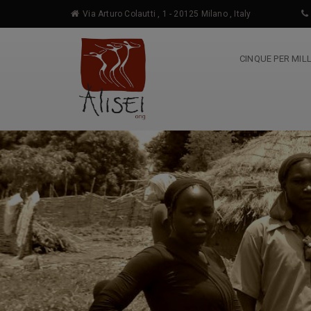
Via Arturo Colautti , 1 - 20125 Milano , Italy
CINQUE PER MIL