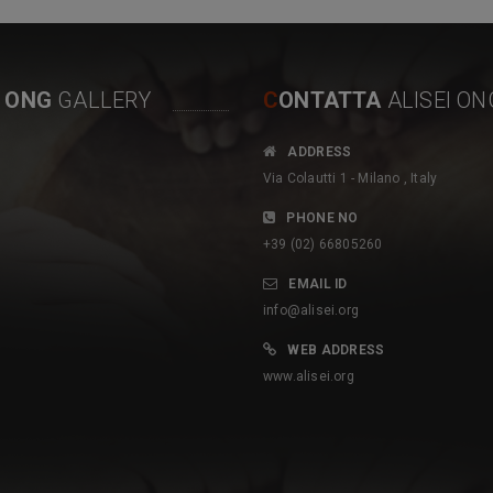
I ONG
GALLERY
C
ONTATTA
ALISEI ON
P
ADDRESS
 sottolineare l’impegno
romuovere un’agricoltura rispettosa
Via Colautti 1 - Milano , Italy
Ong italiana Alisei che dal
dell’uomo e dell’ambiente e
a con le Autorità e le
soprattutto servire da vetrina verso il
PHONE NO
 santomensi per uno sviluppo
mondo per promuovere la qualità dei
+39 (02) 66805260
o e sostenibile del Paese
nostri prodotti, freschi, sani e low cost è
EMAIL ID
cine di progetti con il
l’obiettivo che si sono posti l’Ong Alisei,
info@alisei.org
alla CE (attualmente in corso
l’Ong Brainforest in partenariato con
WEB ADDRESS
to con le Autorità nazionali,
l’Unione Europea…L’importanza del
www.alisei.org
nerale Ambiente, Direzione
progetto On Mange Local per l’agricoltura
ale di Obo, RAPAC, ECOFACF
gabonese.
 NAZIONALE
GABONEWS