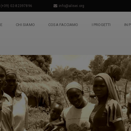
(+39) 02-82397896
info@alisei.org
LE
CHI SIAMO
COSA FACCIAMO
I PROGETTI
IN 