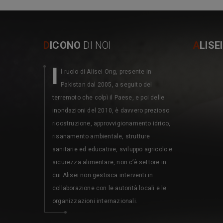
D
ICONO
DI NOI
A
LISE
I
M
l ruolo di Alisei Ong, presente in
erita
Pakistan dal 2005, a seguito del
dell’
terremoto che colpì il Paese, e poi delle
1987 collabor
inondazioni del 2010, è davvero prezioso:
associazioni
ricostruzione, approvvigionamento idrico,
partecipativ
risanamento ambientale, strutture
attraverso de
sanitarie ed educative, sviluppo agricolo e
contributo d
sicurezza alimentare, non c’è settore in
il partenaria
cui Alisei non gestisca interventi in
Direzione Ge
collaborazione con le autorità locali e le
Parco Natur
organizzazioni internazionali.
COMMISSIONE