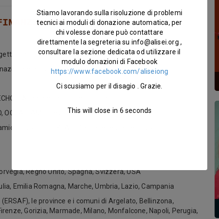
Stiamo lavorando sulla risoluzione di problemi
FINANZIATORI
tecnici ai moduli di donazione automatica, per
chi volesse donare può contattare
direttamente la segreteria su
info@alisei.org
,
consultare la sezione dedicata od utilizzare il
tti con il contributo e/o la collaborazione di:
modulo donazioni di Facebook
rnazionale allo Sviluppo
https://www.facebook.com/aliseiong
Ci scusiamo per il disagio . Grazie.
 ECHO e Allargamento; Fondo Sociale Europeo)
This will close in
5
seconds
FAO, OCHA, PAM, Unesco-OCCAM)
amico di Sviluppo, KFW – Banca tedesca per lo Sviluppo
 Norvegia, Regno Unito, Spagna, Svizzera, USA
Giulia, Emilia Romagna, Marche, Umbria, Lazio, Campania
 (ERSAF), le province e i comuni di Argelato, Bellinzona,
irenze, Gorizia, Marmade, Milano, Monfalcone, Napoli, Perugia,