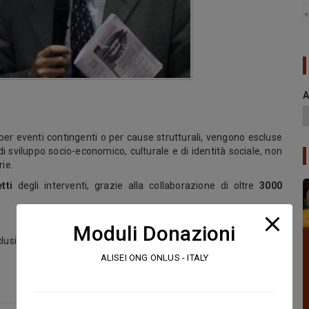
«
A
per eventi contingenti o per cause strutturali, vengono escluse
di sviluppo socio-economico, culturale e di identità sociale, non
rie.
tti
degli interventi, grazie alla collaborazione di oltre
3000
Moduli Donazioni
usione in contesti sia rurali che urbani
ALISEI ONG ONLUS - ITALY