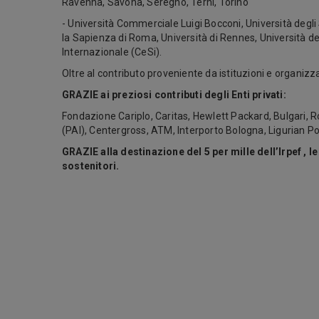
Ravenna, Savona, Seregno, Terni, Torino
- Università Commerciale Luigi Bocconi, Università degli 
la Sapienza di Roma, Università di Rennes, Università deg
Internazionale (CeSi).
Oltre al contributo proveniente da istituzioni e organizz
GRAZIE ai preziosi contributi degli Enti privati:
Fondazione Cariplo, Caritas, Hewlett Packard, Bulgari, R
(PAI), Centergross, ATM, Interporto Bologna, Ligurian P
GRAZIE alla destinazione del 5 per mille dell’Irpef , l
sostenitori.