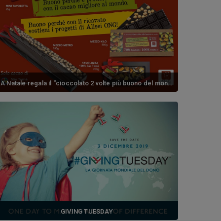
A Natale regala il “cioccolato 2 volte più buono del mondo”!
November 26, 2019 / 0 comments
GIVING TUESDAY