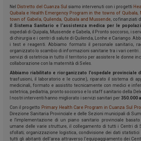
Nel
Distretto del Cuanza Sul
siamo intervenuti con i progetti
Hea
Quibala e Health Emergency Program in the towns of Quibala, 
town of Gabela, Quilenda, Quibala and Mussende
, cofinanziat
il Sistema Sanitario e l’assistenza medica per le popolazi
ospedali di Quipala, Mussende e Gabela, il Pronto soccorso, i serviz
di chirurgia e i centri di salute di Quilenda, Lonhe e Cariango. Ab
i test e reagenti. Abbiamo formato il personale sanitario, rac
organizzato lo scambio di informazioni sanitarie tra i vari centri
servizi di ostetricia in tutto il territorio per assistere le donne i
collaborazione con la maternità di Seles.
Abbiamo riabilitato e riorganizzato l’ospedale provinciale
trasfusioni, il laboratorio e le cucine), riparato il sistema di a
medicinali, formato e assistito tecnicamente con medici e infermi
ostetrica, pediatria, pronto soccorso e lo staff sanitario della D
I nostri interventi hanno migliorato i servizi sanitari per
350.000 a
Con il progetto
Primary Health Care Program in Cuanza Sul Pro
Direzione Sanitaria Provinciale e delle Sezioni municipali di S
e l’implementazione di un piano sanitario provinciale basato 
umane delle varie strutture, il collegamento di tutti i Centri di
sfollati; organizzazione logistica, condivisione dei dati statistic
tutti gli abitanti dell’area attraverso l’equipaggiamento dei Cent