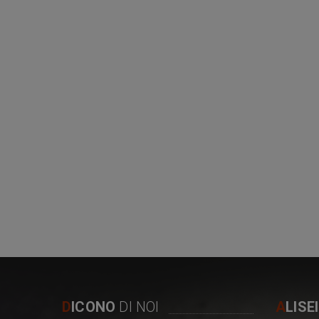
D
ICONO
DI NOI
A
LISE