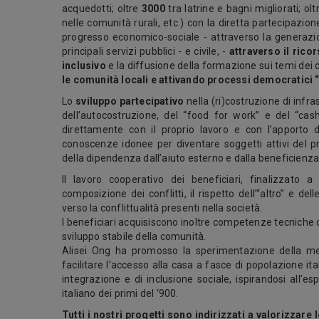
acquedotti; oltre
3000
tra latrine e bagni migliorati; ol
nelle comunità rurali, etc.) con la diretta partecipazione 
progresso economico-sociale - attraverso la generazion
principali servizi pubblici - e civile, -
attraverso il rico
inclusivo
e la diffusione della formazione sui temi dei dir
le comunità locali e attivando processi democratici 
Lo
sviluppo partecipativo
nella (ri)costruzione di inf
dell’autocostruzione, del “food for work” e del “cash
direttamente con il proprio lavoro e con l’apporto d
conoscenze idonee per diventare soggetti attivi del 
della dipendenza dall’aiuto esterno e dalla beneficienza
Il lavoro cooperativo dei beneficiari, finalizzato a
composizione dei conflitti, il rispetto dell’“altro” e dell
verso la conflittualità presenti nella società.
I beneficiari acquisiscono inoltre competenze tecniche 
sviluppo stabile della comunità.
Alisei Ong ha promosso la sperimentazione della met
facilitare l’accesso alla casa a fasce di popolazione i
integrazione e di inclusione sociale, ispirandosi all
italiano dei primi del ‘900.
Tutti i nostri progetti sono indirizzati a valorizzare