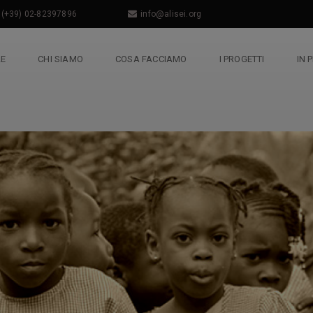
(+39) 02-82397896
info@alisei.org
LE
CHI SIAMO
COSA FACCIAMO
I PROGETTI
IN 