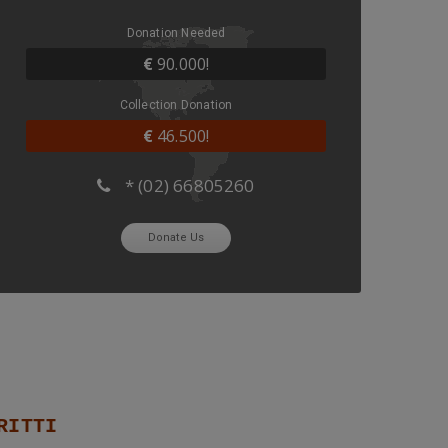
Donation Needed
€
90.000!
Collection Donation
€
46.500!
* (02) 66805260
Donate Us
RITTI