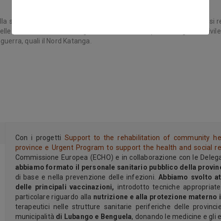
alla salute in tutto il mondo.
Tra gli interventi più estesi e complessi r
nelle provincie di Huila, Benguela e Cuanza Sul, quando la guerra civi
 guerra, quali il Nord Katanga.
Con i progetti
Support to the rehabilitation of community he
province e Urgent Program to support the health and social re
Commissione Europea (ECHO) e in collaborazione con le Delegazi
abbiamo formato il personale sanitario pubblico della provinc
di base e nella prevenzione delle infezioni.
Abbiamo svolto at
delle principali vaccinazioni,
introdotto tecniche appropriat
particolare riguardo alla
nutrizione e alla protezione materno i
terapeutici nelle strutture sanitarie periferiche delle provinc
municipalità
di Lubango e Benguela
, donando le medicine e gli 