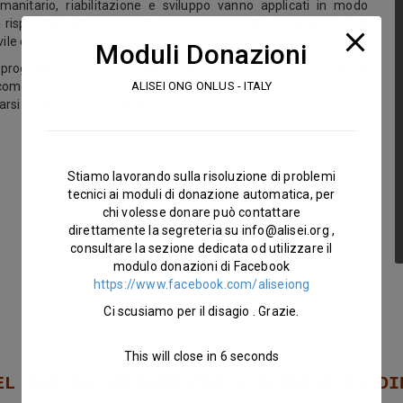
umanitario, riabilitazione e sviluppo vanno applicati in modo
ispondere alle necessità urgenti poste dalle emergenze e ai
ile di più lungo termine.
Moduli Donazioni
i programmi di sicurezza alimentare sottolineando l’importanza
ALISEI ONG ONLUS - ITALY
a come duratura capacità di risposta e di reazione delle comunità
rsi di carestie e crisi alimentari
Stiamo lavorando sulla risoluzione di problemi
tecnici ai moduli di donazione automatica, per
chi volesse donare può contattare
direttamente la segreteria su
info@alisei.org
,
consultare la sezione dedicata od utilizzare il
modulo donazioni di Facebook
https://www.facebook.com/aliseiong
Ci scusiamo per il disagio . Grazie.
This will close in
4
seconds
EL NOSTRO IMPEGNO PER L’ACCESSO AI DI