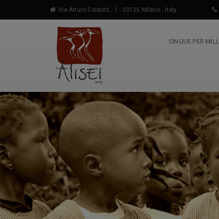
Via Arturo Colautti , 1 - 20125 Milano , Italy
CINQUE PER MIL