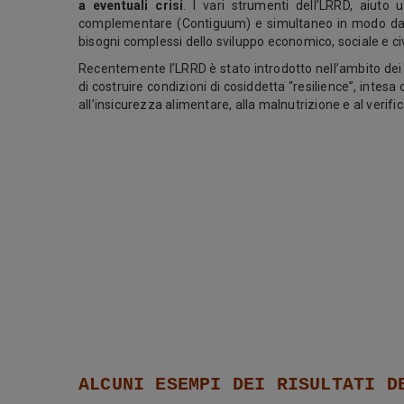
a eventuali crisi
. I vari strumenti dell’LRRD, aiuto 
complementare (Contiguum) e simultaneo in modo da r
bisogni complessi dello sviluppo economico, sociale e civ
Recentemente l’LRRD è stato introdotto nell’ambito de
di costruire condizioni di cosiddetta “resilience”, intes
all’insicurezza alimentare, alla malnutrizione e al verifica
ALCUNI ESEMPI DEI RISULTATI D