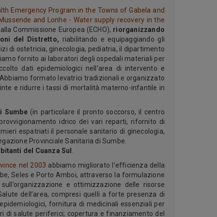
lth Emergency Program in the Towns of Gabela and
Mussende and Lonhe - Water supply recovery in the
i dalla Commissione Europea (ECHO),
riorganizzando
oni del Distretto,
riabilitando e equipaggiando gli
i di ostetricia, ginecologia, pediatria, il dipartimento
biamo fornito ai laboratori degli ospedali materiali per
colto dati epidemiologici nell’area di intervento e
. Abbiamo formato levatrici tradizionali e organizzato
ncinte e ridurre i tassi di mortalità materno-infantile in
 di Sumbe
(in particolare il pronto soccorso, il centro
pprovvigionamento idrico dei vari reparti, rifornito di
eri espatriati il personale sanitario di ginecologia,
elegazione Provinciale Sanitaria di Sumbe.
bitanti del Cuanza Sul
.
vince nel 2003
abbiamo migliorato l’efficienza della
umbe, Seles e Porto Amboi, attraverso la formulazione
sull’organizzazione e ottimizzazione delle risorse
 Salute dell’area, compresi quelli a forte presenza di
i epidemiologici, fornitura di medicinali essenziali per
ri di salute periferici; copertura e finanziamento del