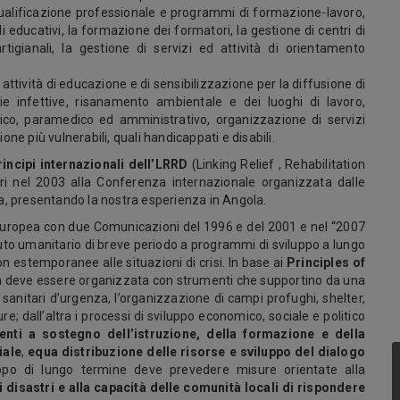
iqualificazione professionale e programmi di formazione-lavoro,
i educativi, la formazione dei formatori, la gestione di centri di
rtigianali, la gestione di servizi ed attività di orientamento
attività di educazione e di sensibilizzazione per la diffusione di
ie infettive, risanamento ambientale e dei luoghi di lavoro,
co, paramedico ed amministrativo, organizzazione di servizi
one più vulnerabili, quali handicappati e disabili.
principi internazionali dell’LRRD
(Linking Relief , Rehabilitation
ori nel 2003 alla Conferenza internazionale organizzata dalle
, presentando la nostra esperienza in Angola.
e Europea con due Comunicazioni del 1996 e del 2001 e nel “2007
to umanitario di breve periodo a programmi di sviluppo a lungo
n estemporanee alle situazioni di crisi. In base ai
Principles of
a deve essere organizzata con strumenti che supportino da una
e sanitari d’urgenza, l’organizzazione di campi profughi, shelter,
ure; dall’altra i processi di sviluppo economico, sociale e politico
enti a sostegno dell’istruzione, della formazione e della
iale
,
equa distribuzione delle risorse e sviluppo del dialogo
uppo di lungo termine deve prevedere misure orientate alla
di disastri e alla capacità delle comunità locali di rispondere