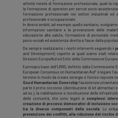
attività mirate di formazione professionale, quali la r
la formazione di operatori per servizi socio-assistenzial
formazione professionale nei settori industriali ed a
professionale e occupazionale.
In diversi ambiti, ad esempio quello sanitario, svolgiamo 
informazioni sanitarie e la prevenzione delle malatt
educazione alla salute, formazione di personale medi
psico-sociali ed assistenza diretta a fasce della popolazi
Da sempre realizziamo i nostri interventi seguendo
i 
and Development) rispetto ai quali siamo stati relat
Direzioni EuropeAid ed Echo della Commissione Europea
Il principio base dell’LRRD, definito dalla Commission
European Consensus on Humanitarian Aid” è legare l’aiu
termine in modo da creare sinergie e fornire risposte no
Good Humanitarian Donorship
l’assistenza umanitari
parte il primo soccorso (distribuzione di kit alimentari 
ad es.), la riabilitazione e ricostruzione delle infrastrutt
delle comunità, che sono legati ai
complessi interv
creazione di processi democratici di inclusione soc
tra le diverse componenti della società
. Lo svil
prevenzione dei conflitti, alla riduzione del rischio 