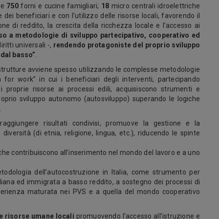
tre
750
forni e cucine famigliari;
18
micro centrali idroelettriche
dei beneficiari e con l’utilizzo delle risorse locali, favorendo il
e di reddito, la crescita della ricchezza locale e l’accesso ai
rso a
metodologie di sviluppo partecipativo, cooperativo ed
itti universali -,
rendendo protagoniste del proprio sviluppo
“dal basso”
.
rastrutture avviene spesso utilizzando le complesse metodologie
 for work” in cui i beneficiari degli interventi, partecipando
i proprie risorse ai processi edili, acquisiscono strumenti e
proprio sviluppo autonomo (autosviluppo) superando le logiche
.
 raggiungere risultati condivisi, promuove la gestione e la
e diversità (di etnia, religione, lingua, etc.), riducendo le spinte
che contribuiscono all’inserimento nel mondo del lavoro e a uno
odologia dell’autocostruzione in Italia, come strumento per
taliana ed immigrata a basso reddito, a sostegno dei processi di
’esperienza maturata nei PVS e a quella del mondo cooperativo
 le risorse umane locali
promuovendo l’accesso all’istruzione e