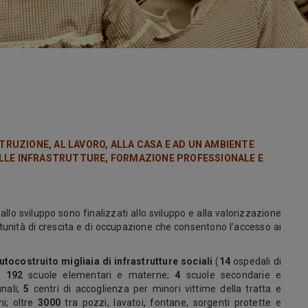
ISTRUZIONE
, AL LAVORO, ALLA CASA E AD UN AMBIENTE
ELLE INFRASTRUTTURE, FORMAZIONE PROFESSIONALE E
allo sviluppo sono finalizzati allo sviluppo e alla valorizzazione
tunità di crescita e di occupazione che consentono l’accesso ai
autocostruito
migliaia di infrastrutture sociali
(
14
ospedali di
e;
192
scuole elementari e materne;
4
scuole secondarie e
unali;
5
centri di accoglienza per minori vittime della tratta e
ni; oltre
3000
tra pozzi, lavatoi, fontane, sorgenti protette e