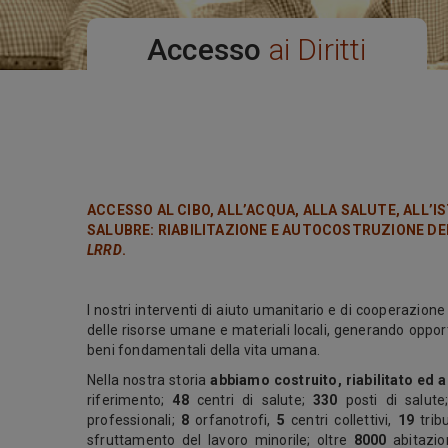
Accesso
ai Diritti
ACCESSO AL CIBO,
ALL’ACQUA, ALLA SALUTE
, ALL’
SALUBRE: RIABILITAZIONE E AUTOCOSTRUZIONE D
LRRD
.
I nostri interventi di aiuto umanitario e di cooperazione 
delle risorse umane e materiali locali, generando oppor
beni fondamentali della vita umana.
Nella nostra storia
abbiamo costruito, riabilitato ed 
riferimento;
48
centri di salute;
330
posti di salut
professionali;
8
orfanotrofi,
5
centri collettivi,
19
trib
sfruttamento del lavoro minorile; oltre
8000
abitazio