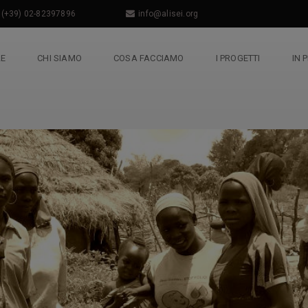
(+39) 02-82397896
info@alisei.org
LE
CHI SIAMO
COSA FACCIAMO
I PROGETTI
IN 