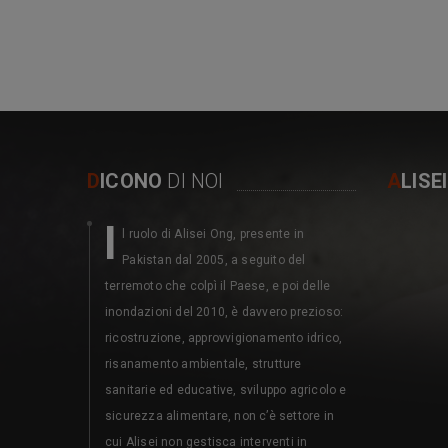
D
ICONO
DI NOI
A
LISE
I
M
l ruolo di Alisei Ong, presente in
erita
Pakistan dal 2005, a seguito del
dell’
terremoto che colpì il Paese, e poi delle
1987 collabor
inondazioni del 2010, è davvero prezioso:
associazioni
ricostruzione, approvvigionamento idrico,
partecipativ
risanamento ambientale, strutture
attraverso de
sanitarie ed educative, sviluppo agricolo e
contributo d
sicurezza alimentare, non c’è settore in
il partenaria
cui Alisei non gestisca interventi in
Direzione Ge