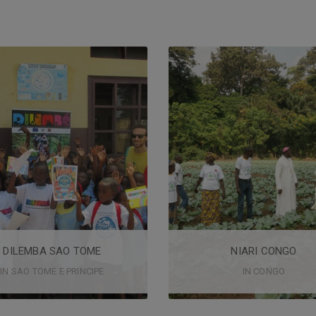
DILEMBA SAO TOME
NIARI CONGO
IN
SAO TOME E PRINCIPE
IN
CONGO
o: Desenvolvimento Inclusivo do
Titolo: Soutien aux activités agri
o de Lemba PROGETTO “DILEMBA”
avicoles gérées par les associ
’intervento: Sao Tomè e Principe,
paysannes et formation au Niari L
Dist
...
HELP US
TO COLLECT
HELP US
TO COLLECT:
704,159
€
484,257
€
DILEMBA SAO TOME
NIARI CONGO
IN SAO TOME E PRINCIPE
IN CONGO