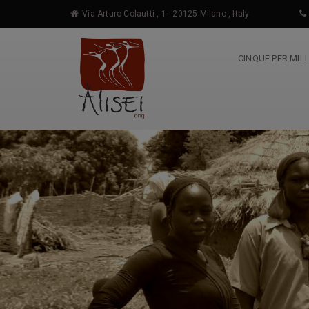
Via Arturo Colautti , 1 - 20125 Milano , Italy
CINQUE PER MIL