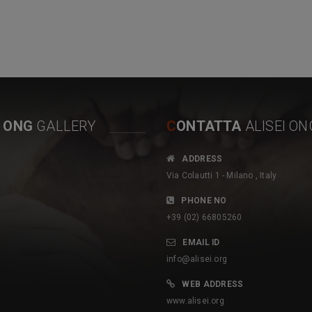
I ONG
GALLERY
C
ONTATTA
ALISEI ON
P
ADDRESS
 sottolineare l’impegno
romuovere un’agricoltura rispettosa
Via Colautti 1 - Milano , Italy
Ong italiana Alisei che dal
dell’uomo e dell’ambiente e
a con le Autorità e le
soprattutto servire da vetrina verso il
PHONE NO
 santomensi per uno sviluppo
mondo per promuovere la qualità dei
+39 (02) 66805260
o e sostenibile del Paese
nostri prodotti, freschi, sani e low cost è
EMAIL ID
cine di progetti con il
l’obiettivo che si sono posti l’Ong Alisei,
info@alisei.org
alla CE (attualmente in corso
l’Ong Brainforest in partenariato con
WEB ADDRESS
to con le Autorità nazionali,
l’Unione Europea…L’importanza del
www.alisei.org
nerale Ambiente, Direzione
progetto On Mange Local per l’agricoltura