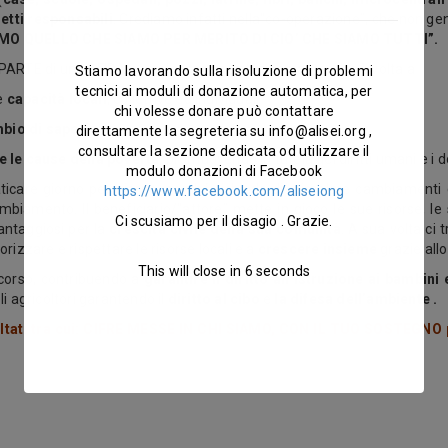
etti responsabili
. Crediamo infatti nella“co-operazione”, che non ge
MO QUELLO CHE SIAMO PER MERITO DI CIO’ CHE SIAMO TUTTI”.
ARTE di una SFIDA complessa ma entusiasmante, che è volta a
Stiamo lavorando sulla risoluzione di problemi
tecnici ai moduli di donazione automatica, per
le
capacità
locali
, collettive ed individuali
chi volesse donare può contattare
bio di saperi
direttamente la segreteria su
info@alisei.org
,
consultare la sezione dedicata od utilizzare il
e le cause della povertà
, promuovendo la tutela dei diritti umani e i d
modulo donazioni di Facebook
icare giorno per giorno, perché richiede di stimolare cambiamenti 
https://www.facebook.com/aliseiong
cambiamento. Il beneficiario/“attore” mette in gioco le sue risorse, 
Ci scusiamo per il disagio . Grazie.
antaggiosi per la
crescita civile della sua comunità
. A sua volta ci 
orizzare e rispettare le risorse locali e a
crescere insieme
grazie all
This will close in
5
seconds
corso, contribuendo a
garantire il diritto all’istruzione
ai bambini 
li agricoltori garantendo il
diritto al cibo
e
la difesa dell’ambiente .
ltati tra cui: CIFRE MESSE IN CHI SIAMO, CON IL TUO SOSTEGNO p