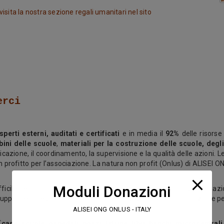
visita la nostra sezione regali umanitari nel sito
erci
sperti esterni, auditati e certificati
e in media il
92%
delle risorse
bini delle scuole
,
materiali per la costruzione delle scuole, degl
ficazione, il coordinamento, la supervisione e la qualità delle azioni.
profitto per l’associazione. La natura non profit (Onlus) di ALISEI ON
Moduli Donazioni
ficile, tenuto conto della crisi del welfare state e della crisi internaz
 sviluppo. Per questo è fondamentale il tuo sostegno, la tua donazione p
ALISEI ONG ONLUS - ITALY
(
case, scuole, ospedali, pozzi, latrine, libri, banchi, microcentral