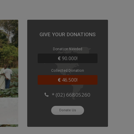
GIVE YOUR DONATIONS
coles et
Donation Needed
ations
€
90.000!
uogo d’i
...
Collected Donation
:
€
46.500!
* (02) 66805260
Donate Us