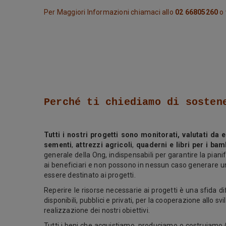
Per Maggiori Informazioni chiamaci allo
02 66805260
o 
Perché ti chiediamo di sosten
Tutti i nostri progetti sono monitorati, valutati da e
sementi
,
attrezzi agricoli
,
quaderni e libri per i bam
generale della Ong, indispensabili per garantire la piani
ai beneficiari e non possono in nessun caso generare un 
essere destinato ai progetti.
Reperire le risorse necessarie ai progetti è una sfida dif
disponibili, pubblici e privati, per la cooperazione allo
realizzazione dei nostri obiettivi.
Tutti i beni che acquistiamo, produciamo o costruiamo 