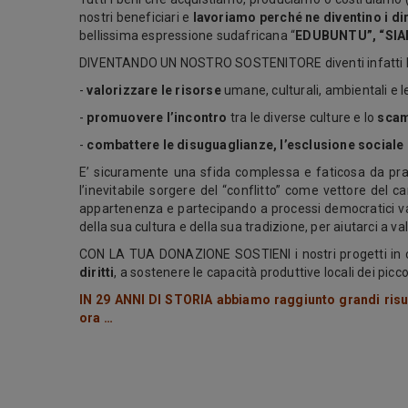
nostri beneficiari e
lavoriamo perché ne diventino i dir
bellissima espressione sudafricana “
EDUBUNTU”, “SIA
DIVENTANDO UN NOSTRO SOSTENITORE diventi infatti P
-
valorizzare le risorse
umane, culturali, ambientali e 
-
promuovere
l’incontro
tra le diverse culture e lo
scam
-
combattere le disuguaglianze, l’esclusione sociale 
E’ sicuramente una sfida complessa e faticosa da prat
l’inevitabile sorgere del “conflitto” come vettore del 
appartenenza e partecipando a processi democratici v
della sua cultura e della sua tradizione, per aiutarci a val
CON LA TUA DONAZIONE SOSTIENI i nostri progetti in 
diritti
, a sostenere le capacità produttive locali dei picco
IN 29 ANNI DI STORIA abbiamo raggiunto grandi risu
ora …