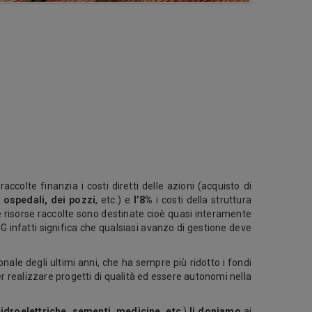
 raccolte finanzia i costi diretti delle azioni (acquisto di
i ospedali, dei pozzi
, etc.) e
l’8%
i costi della struttura
 Le risorse raccolte sono destinate cioè quasi interamente
G infatti significa che qualsiasi avanzo di gestione deve
ionale degli ultimi anni, che ha sempre più ridotto i fondi
er realizzare progetti di qualità ed essere autonomi nella
i idroelettriche, sementi, medicine, etc
.)
li doniamo
ai