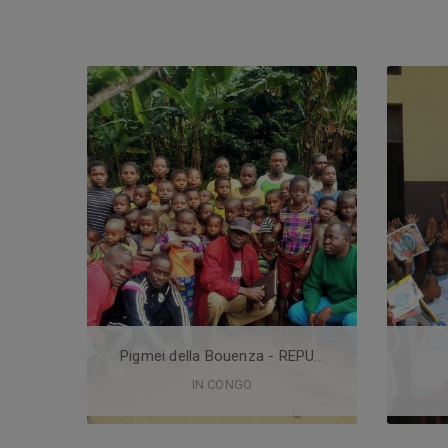
Pigmei della Bouenza - REPU
...
IN
CONGO
Titolo: Renforcement des capacités de
Titol
promotion et protection des droits des
Distrit
peuples autochtones de la Bouenza Luogo
Luogo d
...
HELP US
TO COLLECT:
446,210
€
Pigmei della Bouenza - REPU
...
IN CONGO