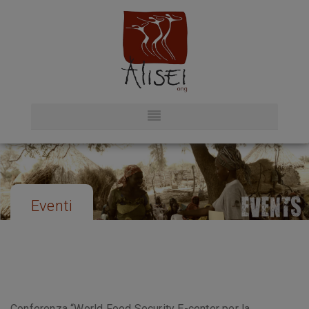
Eventi
Conferenza “World Food Security E-center per la