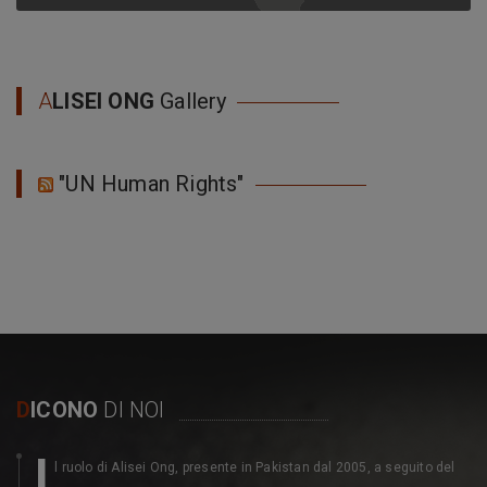
A
LISEI ONG
Gallery
"UN Human Rights"
D
ICONO
DI NOI
I
l ruolo di Alisei Ong, presente in Pakistan dal 2005, a seguito del