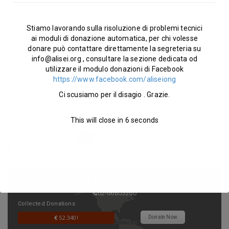
INSIEME SENZA MURI
Stiamo lavorando sulla risoluzione di problemi tecnici
ai moduli di donazione automatica, per chi volesse
by MilanoSenzaMuri
donare può contattare direttamente la segreteria su
May
20, 2017
info@alisei.org
, consultare la sezione dedicata od
utilizzare il modulo donazioni di Facebook
In Milano
https://www.facebook.com/aliseiong
Alisei Ong Onlus aderisce all'iniziativa INSIEME SENZA MURI Leggi
Ci scusiamo per il disagio . Grazie.
l'appello e scopri come partecipare il 20 Maggio a Milano: "Milano il 20
maggio sar
This will close in
5
seconds
1
2
3
4
5
…
8
Partecipa
anche TU
GIVE YOUR DONATIONS
02-66805260
Collected Donations
€
52.340!
Donate Now