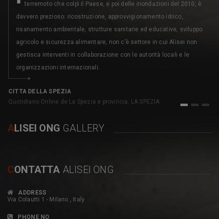
terremoto che colpì il Paese, e poi delle inondazioni del 2010, è
davvero prezioso: ricostruzione, approvvigionamento idrico,
risanamento ambientale, strutture sanitarie ed educative, sviluppo
agricolo e sicurezza alimentare, non c’è settore in cui Alisei non
gestisca interventi in collaborazione con le autorità locali e le
organizzazioni internazionali.
C
pe
CITTA DELLA SPEZIA
Quotidiano Online de La Spezia e provincia, LA SPEZIA
1
2
3
A
LISEI ONG
GALLERY
C
ONTATTA
ALISEI ONG
ADDRESS
Via Colautti 1 - Milano , Italy
PHONE NO