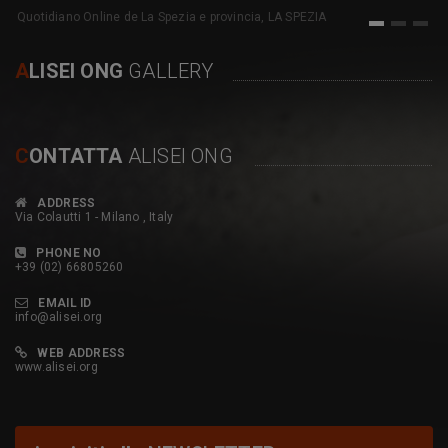
Quotidiano Online de La Spezia e provincia, LA SPEZIA
1
2
3
A
LISEI ONG
GALLERY
C
ONTATTA
ALISEI ONG
ADDRESS
Via Colautti 1 - Milano , Italy
PHONE NO
+39 (02) 66805260
EMAIL ID
info@alisei.org
WEB ADDRESS
www.alisei.org