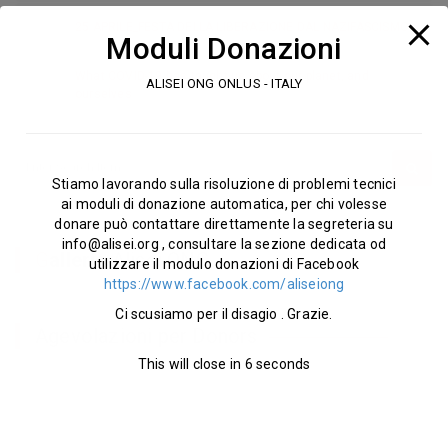
25 APRILE_FESTA DELLA LIBERAZIONE DAL NAZIFASCISMO
Moduli Donazioni
What COVID-19 has taught us about our planet, and
ALISEI ONG ONLUS - ITALY
ourselves
Stiamo lavorando sulla risoluzione di problemi tecnici
ai moduli di donazione automatica, per chi volesse
donare può contattare direttamente la segreteria su
info@alisei.org
, consultare la sezione dedicata od
G
alleria
Alisei ONG
utilizzare il modulo donazioni di Facebook
https://www.facebook.com/aliseiong
Ci scusiamo per il disagio . Grazie.
Agevolazioni per Donors
This will close in
6
seconds
Le Tue donazioni ad ALISEI ONG godono di agevolazioni fiscali al
momento della dichiarazione dei redditi, sia come privato che
come azienda. Se vuoi maggiori info visita la sezione progetti
per approfondire