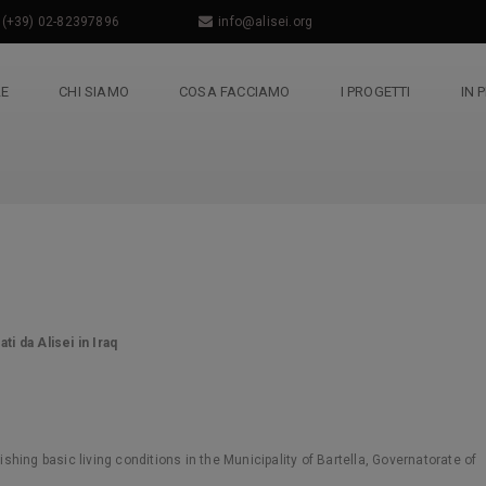
(+39) 02-82397896
info@alisei.org
LE
CHI SIAMO
COSA FACCIAMO
I PROGETTI
IN 
ti da Alisei in Iraq
ishing basic living conditions in the Municipality of Bartella, Governatorate of