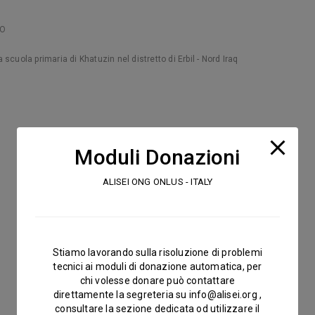
HO
a scuola primaria di Khatuzin nel distretto di Erbil - Nord Iraq
Moduli Donazioni
ALISEI ONG ONLUS - ITALY
Stiamo lavorando sulla risoluzione di problemi
tecnici ai moduli di donazione automatica, per
chi volesse donare può contattare
direttamente la segreteria su
info@alisei.org
,
consultare la sezione dedicata od utilizzare il