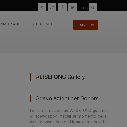
PRIMO PIANO
SOSTIENICI
DONA ORA
A
LISEI ONG
Gallery
Agevolazioni per Donors
Le Tue donazioni ad ALISEI ONG godono
di agevolazioni fiscali al momento della
dichiarazione dei redditi, sia come privato