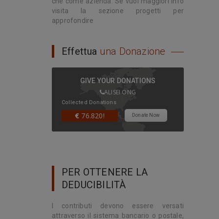
che come azienda. Se vuoi maggiori info
visita la sezione progetti per
approfondire
Effettua
una Donazione
GIVE YOUR DONATIONS
ALISEI ONG
Collected Donations
€
76.820!
Donate Now
PER OTTENERE LA
DEDUCIBILITÀ
I contributi devono essere versati
attraverso il sistema bancario o postale,