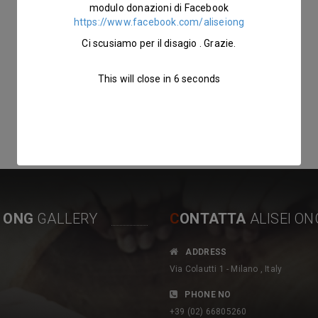
modulo donazioni di Facebook
https://www.facebook.com/aliseiong
Ci scusiamo per il disagio . Grazie.
This will close in
5
seconds
I ONG
GALLERY
C
ONTATTA
ALISEI ON
P
ADDRESS
 sottolineare l’impegno
romuovere un’agricoltura rispettosa
Via Colautti 1 - Milano , Italy
Ong italiana Alisei che dal
dell’uomo e dell’ambiente e
a con le Autorità e le
soprattutto servire da vetrina verso il
PHONE NO
 santomensi per uno sviluppo
mondo per promuovere la qualità dei
+39 (02) 66805260