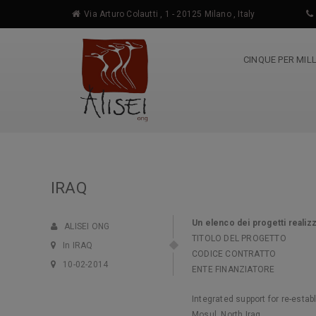
Via Arturo Colautti , 1 - 20125 Milano , Italy
CINQUE PER MIL
IRAQ
Un elenco dei progetti realizza
ALISEI ONG
TITOLO DEL PROGETTO
In IRAQ
CODICE CONTRATTO
10-02-2014
ENTE FINANZIATORE
Integrated support for re-establ
Mosul, North Iraq