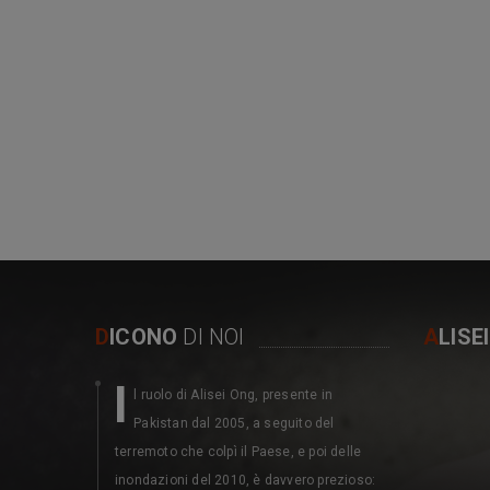
D
ICONO
DI NOI
A
LISE
I
M
l ruolo di Alisei Ong, presente in
erita
Pakistan dal 2005, a seguito del
dell’
terremoto che colpì il Paese, e poi delle
1987 collabor
inondazioni del 2010, è davvero prezioso:
associazioni