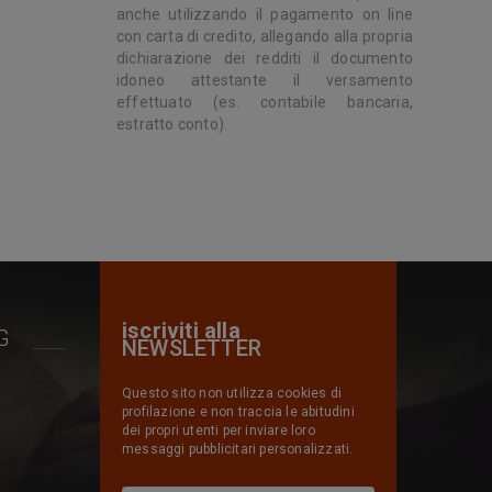
anche utilizzando il pagamento on line
con carta di credito, allegando alla propria
dichiarazione dei redditi il documento
idoneo attestante il versamento
effettuato (es. contabile bancaria,
estratto conto).
iscriviti alla
G
NEWSLETTER
Questo sito non utilizza cookies di
profilazione e non traccia le abitudini
dei propri utenti per inviare loro
messaggi pubblicitari personalizzati.