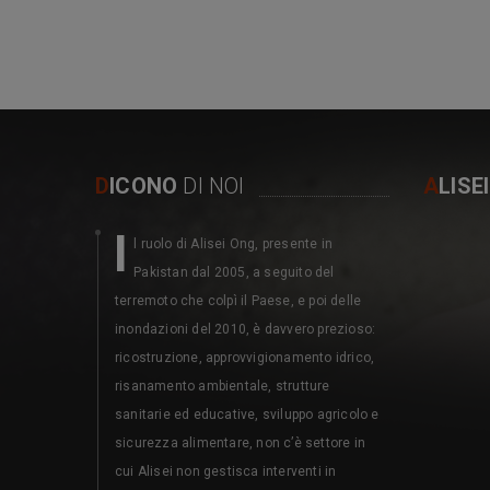
D
ICONO
DI NOI
A
LISE
I
M
l ruolo di Alisei Ong, presente in
erita
Pakistan dal 2005, a seguito del
dell’
terremoto che colpì il Paese, e poi delle
1987 collabor
inondazioni del 2010, è davvero prezioso:
associazioni
ricostruzione, approvvigionamento idrico,
partecipativ
risanamento ambientale, strutture
attraverso de
sanitarie ed educative, sviluppo agricolo e
contributo d
sicurezza alimentare, non c’è settore in
il partenaria
cui Alisei non gestisca interventi in
Direzione Ge