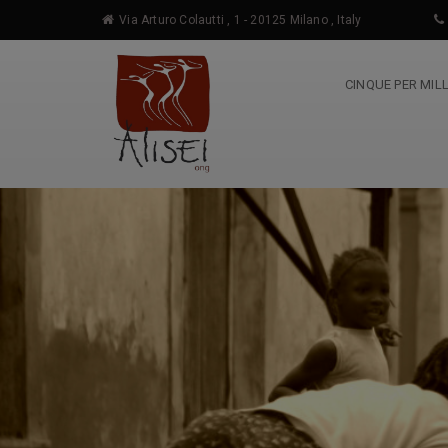
Via Arturo Colautti , 1 - 20125 Milano , Italy
CINQUE PER MIL