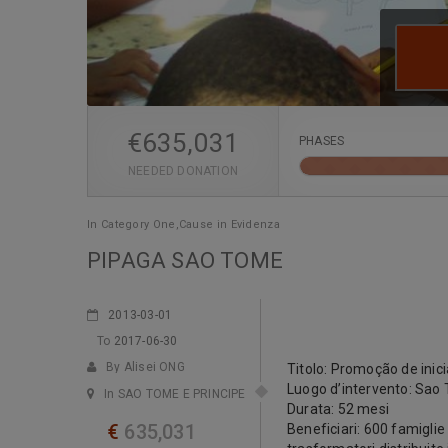
€
635,031
PHASES
NEEDED DONATION
In
Category One
,
Cause in Evidenza
PIPAGA SAO TOME
2013-03-01
To
2017-06-30
By Alisei ONG
Titolo: Promoção de inic
Luogo d’intervento: Sao
In SAO TOME E PRINCIPE
Durata: 52 mesi
€
635,031
Beneficiari: 600 famiglie 