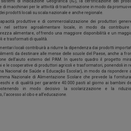
sistemi di Indicazione Geografica (IG), la certificazione dei prodo
one di macchinari per le attività di trasformazione in modo da promuov
i prodotti locali su scala nazionale e anche regionale.
capacità produttive e di commercializzazione dei produttori gener
o nel settore agroalimentare locale, in modo da contribuire
urezza alimentare, offrendo una maggiore disponibilità e un maggi
i e trasformati di qualità.
limentari locali contribuirà a ridurre la dipendenza dai prodotti importat
limenti da destinare alle mense delle scuole del Paese, anche a fro
ione dell’aiuto esterno del PAM. In questo quadro il progetto mir
i e le cooperative di produttori agricoli e trasformatori, ponendoli in r
a Nacional de Saúde e Educação Escolar), in modo da rispondere a
amma Nazionale di Alimentazione Scolare che prevede la fornitura
 freschi e di qualità per garantire 40.000 pasti al giorno ai bambini de
ostenendo in modo decisivo la scolarizzazione e la riduzi
, l’accesso al cibo e all’educazione.