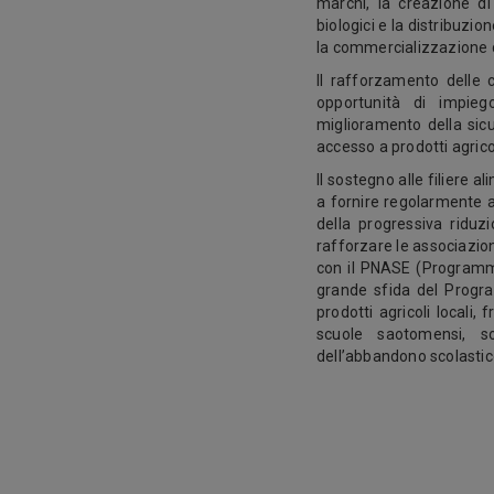
marchi, la creazione di 
biologici e la distribuzi
la commercializzazione de
Il rafforzamento delle 
opportunità di impieg
miglioramento della sic
accesso a prodotti agricol
Il sostegno alle filiere a
a fornire regolarmente a
della progressiva riduz
rafforzare le associazion
con il PNASE (Programm
grande sfida del Progr
prodotti agricoli locali,
scuole saotomensi, s
dell’abbandono scolastico