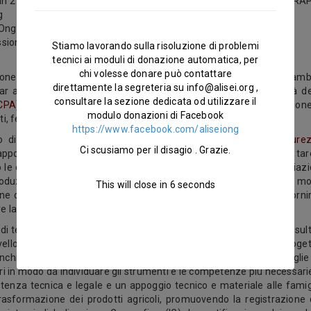
 in 21 località dei Distretti di Cantagalo, Mezochi, Lemba, Lobata e RA
g
e Ong ADAPPA
ssione Europea
Stiamo lavorando sulla risoluzione di problemi
tecnici ai moduli di donazione automatica, per
chi volesse donare può contattare
pone in continuità con le azioni che Alisei Ong ha realizzato nell’amb
direttamente la segreteria su
info@alisei.org
,
 as capacidades de produçao agricola - Migliorare le capacità de
consultare la sezione dedicata od utilizzare il
CPA
) , per consolidare i principali risultati ottenuti con la distribuzione
modulo donazioni di Facebook
 fertilizzanti e la formazione degli agricoltori.
https://www.facebook.com/aliseiong
vo di contribuire al miglioramento dei livelli di sovranità e
sicure
Ci scusiamo per il disagio . Grazie.
’appoggio e la valorizzazione di tre filiere alimentari locali, banana, tar
 le competenze, le risorse e le capacità professionali delle associazi
roduzione, trasformazione e commercializzazione dei prodotti, in m
This will close in
5
seconds
e di alimenti freschi, di qualità e in quantità sufficiente per rifornir
ire la trasformazione delle eccedenze.
di tecnici sulle filiere di produzione e commercializzazione i cui risult
vello nazionale, vista l’estensione dell’area raggiunta dal proget
nchieste sulle capacità produttive e professionali delle famiglie
ri in modo da individuare gli strumenti e le competenze più necessarie.
stenza tecnica e legale e un appoggio tecnico e materiale alle famig
rasformazione dei prodotti agricoli, promuovendo la registrazione 