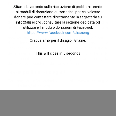
meraviglioso!
Stiamo lavorando sulla risoluzione di problemi tecnici
Contribuendo al progetto, parteciperai alla realizzazione di
ai moduli di donazione automatica, per chi volesse
un corridoio di transumanza lungo oltre 300 km all’esterno
donare può contattare direttamente la segreteria su
del Parco, evitando così lo sconfinamento delle mandrie
info@alisei.org
, consultare la sezione dedicata od
nelle aree tutelate dal Parco. Inoltre, ci aiuterai a costruire
utilizzare il modulo donazioni di Facebook
infrastrutture agro-pastorali indispensabili - 4 bacini idrici di
https://www.facebook.com/aliseiong
abbeveramento, 4 pozzi, 3 farmacie veterinarie e 3 parchi
Ci scusiamo per il disagio . Grazie.
di vaccinazione per gli animali – che permetteranno alle
comunità locali di condurre le proprie attività nel rispetto
dell’ambiente, prevenendo così lo sfruttamento
This will close in
5
seconds
indiscriminato delle risorse naturali e preservando l’integrità
del prezioso ecosistema del Parco Zakouma.
Grazie per il tuo sostegno!
Per maggiori informazioni visita il sito
www.alisei.org
o
scrivici a
info@alisei.org