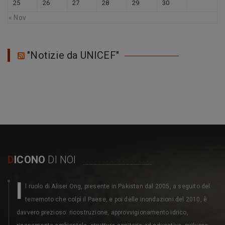
25
26
27
28
29
30
« Nov
"Notizie da UNICEF"
D
ICONO
DI NOI
I
l ruolo di Alisei Ong, presente in Pakistan dal 2005, a seguito del
terremoto che colpì il Paese, e poi delle inondazioni del 2010, è
davvero prezioso: ricostruzione, approvvigionamento idrico,