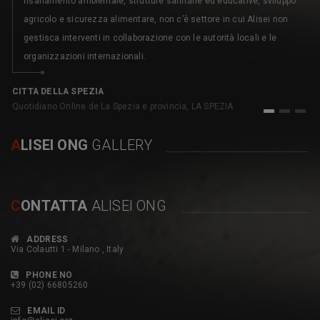
risanamento ambientale, strutture sanitarie ed educative, sviluppo
agricolo e sicurezza alimentare, non c’è settore in cui Alisei non
gestisca interventi in collaborazione con le autorità locali e le
organizzazioni internazionali.
C
pe
CITTA DELLA SPEZIA
Quotidiano Online de La Spezia e provincia, LA SPEZIA
1
2
3
A
LISEI ONG
GALLERY
C
ONTATTA
ALISEI ONG
ADDRESS
Via Colautti 1 - Milano , Italy
PHONE NO
+39 (02) 66805260
EMAIL ID