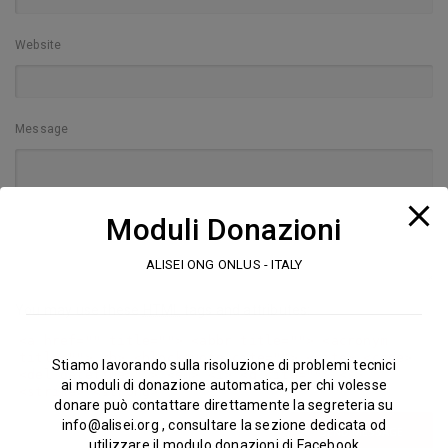
Website
Message
Moduli Donazioni
ALISEI ONG ONLUS - ITALY
You may use these
HTML
tags and attributes:
<a href="" title=""> <abbr title=""> <acronym
title=""> <b> <blockquote cite=""> <cite> <code>
Stiamo lavorando sulla risoluzione di problemi tecnici
<del datetime=""> <em> <i> <q cite=""> <s>
ai moduli di donazione automatica, per chi volesse
<strike> <strong>
donare può contattare direttamente la segreteria su
info@alisei.org
, consultare la sezione dedicata od
SEND MESSAGE
utilizzare il modulo donazioni di Facebook