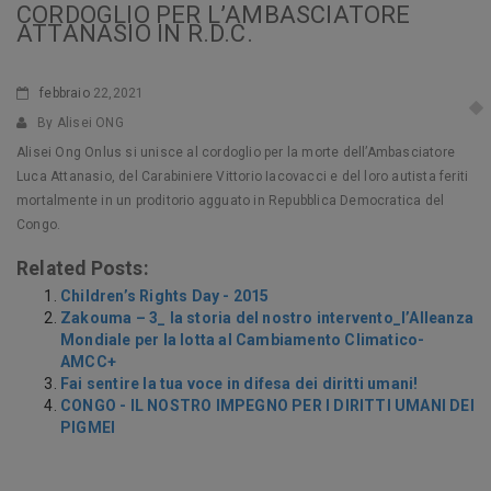
CORDOGLIO PER L’AMBASCIATORE
ATTANASIO IN R.D.C.
febbraio
22,2021
By Alisei ONG
Alisei Ong Onlus si unisce al cordoglio per la morte dell’Ambasciatore
Luca Attanasio, del Carabiniere Vittorio Iacovacci e del loro autista feriti
mortalmente in un proditorio agguato in Repubblica Democratica del
Congo.
Related Posts:
Children’s Rights Day - 2015
Zakouma – 3_ la storia del nostro intervento_l’Alleanza
Mondiale per la lotta al Cambiamento Climatico-
AMCC+
Fai sentire la tua voce in difesa dei diritti umani!
CONGO - IL NOSTRO IMPEGNO PER I DIRITTI UMANI DEI
PIGMEI