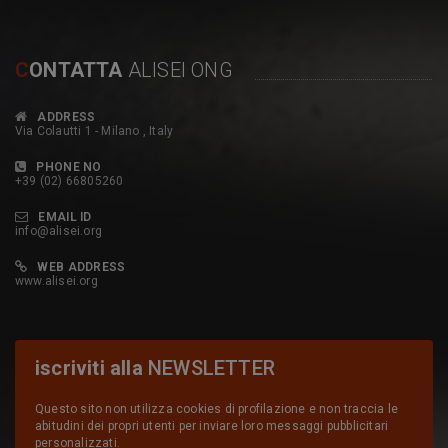
C
ONTATTA
ALISEI ONG
ADDRESS
Via Colautti 1 - Milano , Italy
PHONE NO
+39 (02) 66805260
EMAIL ID
info@alisei.org
WEB ADDRESS
www.alisei.org
iscriviti alla
NEWSLETTER
Questo sito non utilizza cookies di profilazione e non traccia le
abitudini dei propri utenti per inviare loro messaggi pubblicitari
personalizzati.