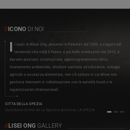
D
ICONO
DI NOI
I
l ruolo di Alisei Ong, presente in Pakistan dal 2005, a seguito del
terremoto che colpì il Paese, e poi delle inondazioni del 2010, è
davvero prezioso: ricostruzione, approvvigionamento idrico,
risanamento ambientale, strutture sanitarie ed educative, sviluppo
agricolo e sicurezza alimentare, non c’è settore in cui Alisei non
gestisca interventi in collaborazione con le autorità locali e le
organizzazioni internazionali.
C
pe
CITTA DELLA SPEZIA
Quotidiano Online de La Spezia e provincia, LA SPEZIA
1
2
3
A
LISEI ONG
GALLERY