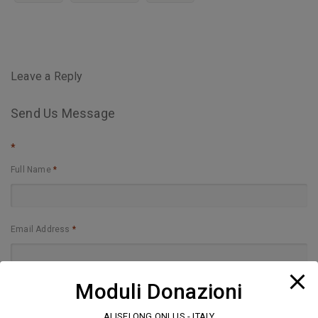
Leave a Reply
Send Us Message
*
Full Name
*
Email Address
*
Moduli Donazioni
Website
ALISEI ONG ONLUS - ITALY