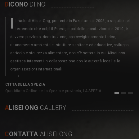
D
ICONO
DI NOI
I
l ruolo di Alisei Ong, presente in Pakistan dal 2005, a seguito del
terremoto che colpì il Paese, e poi delle inondazioni del 2010, è
davvero prezioso: ricostruzione, approvvigionamento idrico,
risanamento ambientale, strutture sanitarie ed educative, sviluppo
agricolo e sicurezza alimentare, non c’è settore in cui Alisei non
gestisca interventi in collaborazione con le autorità locali e le
organizzazioni internazionali.
C
pe
CITTA DELLA SPEZIA
Quotidiano Online de La Spezia e provincia, LA SPEZIA
1
2
3
A
LISEI ONG
GALLERY
C
ONTATTA
ALISEI ONG