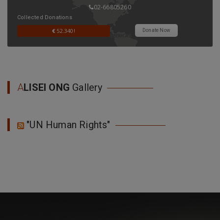
02-66805260
Collected Donations
€
52.340!
Donate Now
A
LISEI ONG
Gallery
"UN Human Rights"