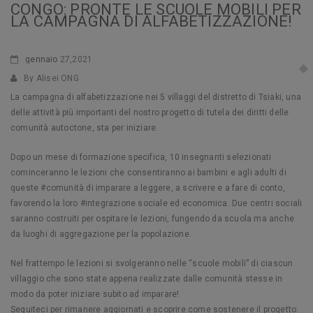
CONGO: PRONTE LE SCUOLE MOBILI PER
LA CAMPAGNA DI ALFABETIZZAZIONE!
gennaio
27,2021
By Alisei ONG
La campagna di alfabetizzazione nei 5 villaggi del distretto di Tsiaki, una
delle attività più importanti del nostro progetto di tutela dei diritti delle
comunità autoctone, sta per iniziare.
Dopo un mese di formazione specifica, 10 insegnanti selezionati
cominceranno le lezioni che consentiranno ai bambini e agli adulti di
queste #comunità di imparare a leggere, a scrivere e a fare di conto,
favorendo la loro #integrazione sociale ed economica. Due centri sociali
saranno costruiti per ospitare le lezioni, fungendo da scuola ma anche
da luoghi di aggregazione per la popolazione.
Nel frattempo le lezioni si svolgeranno nelle “scuole mobili” di ciascun
villaggio che sono state appena realizzate dalle comunità stesse in
modo da poter iniziare subito ad imparare!
Seguiteci per rimanere aggiornati e scoprire come sostenere il progetto: