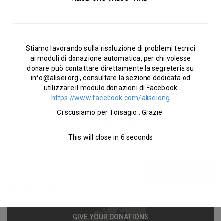
Message
Stiamo lavorando sulla risoluzione di problemi tecnici
ai moduli di donazione automatica, per chi volesse
donare può contattare direttamente la segreteria su
info@alisei.org
, consultare la sezione dedicata od
utilizzare il modulo donazioni di Facebook
https://www.facebook.com/aliseiong
You may use these
HTML
tags and attributes:
Ci scusiamo per il disagio . Grazie.
<a href="" title=""> <abbr title=""> <acronym
title=""> <b> <blockquote cite=""> <cite> <code>
This will close in
5
seconds
<del datetime=""> <em> <i> <q cite=""> <s>
<strike> <strong>
SEND MESSAGE
Partecipa
anche TU
GIVE YOUR DONATIONS