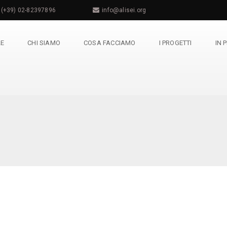
(+39) 02-82397896
info@alisei.org
LE
CHI SIAMO
COSA FACCIAMO
I PROGETTI
IN 