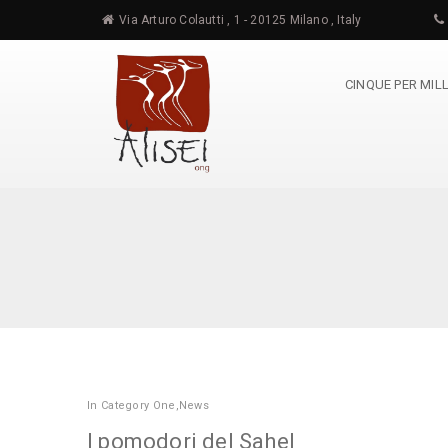
Via Arturo Colautti , 1 - 20125 Milano , Italy
CINQUE PER MIL
In
Category One
,
News
I pomodori del Sahel