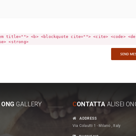
ym title=""> <b> <blockquote cite=""> <cite> <code> <de
ke> <strong>
SEND ME
I ONG
GALLERY
C
ONTATTA
ALISEI ON
P
ADDRESS
 sottolineare l’impegno
romuovere un’agricoltura rispettosa
Via Colautti 1 - Milano , Italy
Ong italiana Alisei che dal
dell’uomo e dell’ambiente e