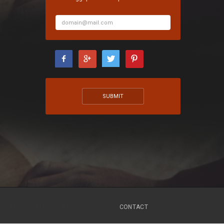
Alisei CIAD
Alisei Congo
CONTACT