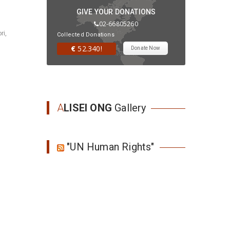
GIVE YOUR DONATIONS
02-66805260
ri,
Collected Donations
€
52.340!
Donate Now
A
LISEI ONG
Gallery
"UN Human Rights"