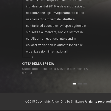
terremoto che colpì il Paese, e poi delle
1987 collabor
inondazioni del 2010, è davvero prezioso:
associazioni
ricostruzione, approvvigionamento idrico,
partecipativ
risanamento ambientale, strutture
attraverso de
sanitarie ed educative, sviluppo agricolo e
contributo d
sicurezza alimentare, non c’è settore in
il partenaria
cui Alisei non gestisca interventi in
Direzione Ge
collaborazione con le autorità locali e le
Parco Natur
organizzazioni internazionali.
COMMISSIONE
per EXPO di Sao
CITTA DELLA SPEZIA
Quotidiano Online de La Spezia e provincia, LA
SPEZIA
1
2
3
©2015 Copyrights Alisei Ong by Shiikome
All rights reserved