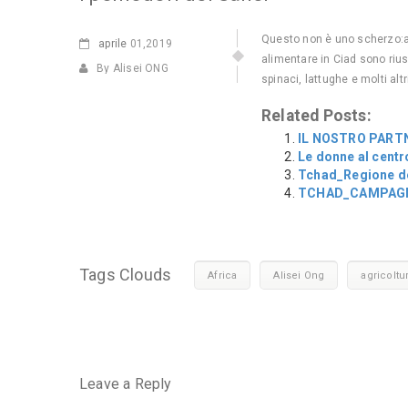
Questo non è uno scherzo:an
aprile
01,2019
alimentare in Ciad sono rius
By Alisei ONG
spinaci, lattughe e molti altr
Related Posts:
IL NOSTRO PART
Le donne al centr
Tchad_Regione de
TCHAD_CAMPAGN
Tags Clouds
Africa
Alisei Ong
agricoltu
Leave a Reply