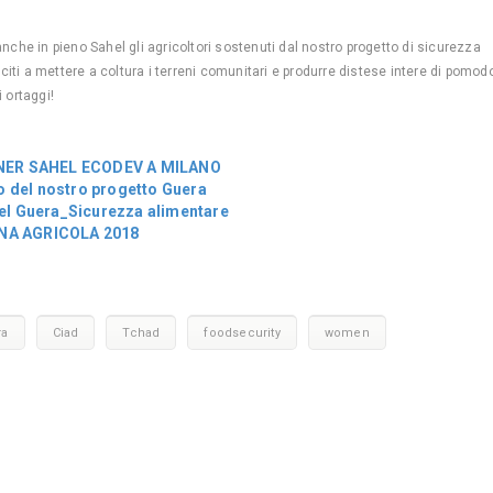
che in pieno Sahel gli agricoltori sostenuti dal nostro progetto di sicurezza
citi a mettere a coltura i terreni comunitari e produrre distese intere di pomodo
i ortaggi!
NER SAHEL ECODEV A MILANO
o del nostro progetto Guera
l Guera_Sicurezza alimentare
A AGRICOLA 2018
ra
Ciad
Tchad
foodsecurity
women