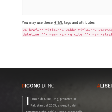
You may use these
HTML
tags and attributes:
<a href="" title=""> <abbr title=""> <acron
datetime=""> <em> <i> <q cite=""> <s> <stri
D
ICONO
DI NOI
A
LISE
I
M
l ruolo di Alisei Ong, presente in
erita
Pakistan dal 2005, a seguito del
dell’