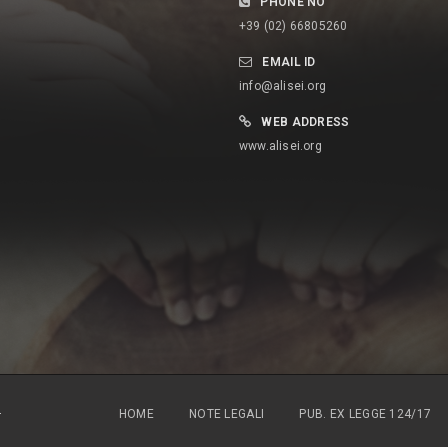
a con le Autorità e le
soprattutto servire da vetrina verso il
PHONE NO
 santomensi per uno sviluppo
mondo per promuovere la qualità dei
+39 (02) 66805260
o e sostenibile del Paese
nostri prodotti, freschi, sani e low cost è
EMAIL ID
cine di progetti con il
l’obiettivo che si sono posti l’Ong Alisei,
info@alisei.org
alla CE (attualmente in corso
l’Ong Brainforest in partenariato con
WEB ADDRESS
to con le Autorità nazionali,
l’Unione Europea…L’importanza del
www.alisei.org
nerale Ambiente, Direzione
progetto On Mange Local per l’agricoltura
ale di Obo, RAPAC, ECOFACF
gabonese.
 NAZIONALE
GABONEWS
 Tomé e Principe,
TV GABON, GABON
.
HOME
NOTE LEGALI
PUB. EX LEGGE 124/17