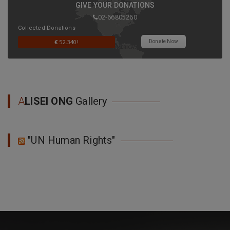
GIVE YOUR DONATIONS
02-66805260
Collected Donations
€
52.340!
Donate Now
A
LISEI ONG
Gallery
"UN Human Rights"