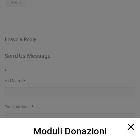
acqua
Leave a Reply
Send Us Message
*
Full Name
*
Email Address
*
Moduli Donazioni
Website