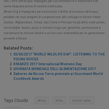
dati, l’80% dell’acqua impiegata per uso domestico e industriale non
viene depurata prima di essere riutilizzata.
Alisei Ong è impegnata per assicurare il diritto di accesso all’acqua
potabile nei suoi progetti di cooperazione allo sviluppo in diversi Paesi
(Gabon, Afghanistan, Tchad, Sao Tomé e Principe tra gli altri) costruendo,
micro-dighe, bacini, pozzi e sistemi irrigui per garantire, promuovere e
conservare le risorse idriche e un loro uso sostenibile per le generazioni
presenti e future.
Related Posts:
03/03/2017 “WORLD WILDLIFE DAY”: LISTENING TO THE
YOUNG VOICES
8 MARZO 2017 International Womens Day
GIORNATA MONDIALE DELL’ALIMENTAZIONE 2017
Sabores da Nossa Terra premiato ai Gourmand World
Cookbook Awards
Tags Clouds
Africa
SDGs
Human rights