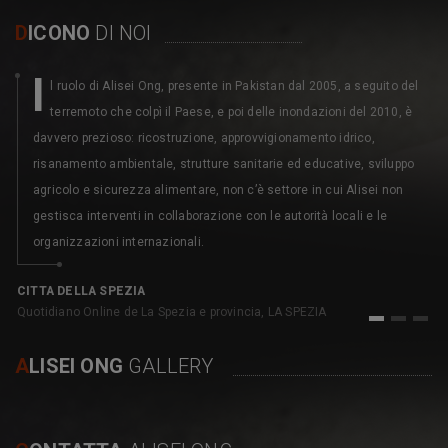
D
ICONO
DI NOI
I
l ruolo di Alisei Ong, presente in Pakistan dal 2005, a seguito del
terremoto che colpì il Paese, e poi delle inondazioni del 2010, è
davvero prezioso: ricostruzione, approvvigionamento idrico,
risanamento ambientale, strutture sanitarie ed educative, sviluppo
agricolo e sicurezza alimentare, non c’è settore in cui Alisei non
gestisca interventi in collaborazione con le autorità locali e le
organizzazioni internazionali.
C
pe
CITTA DELLA SPEZIA
Quotidiano Online de La Spezia e provincia, LA SPEZIA
1
2
3
A
LISEI ONG
GALLERY