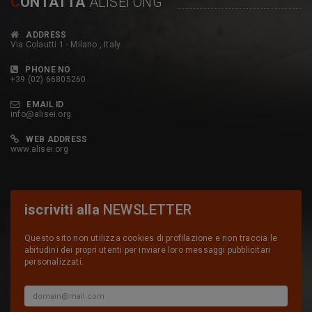
C
ONTATTA
ALISEI ONG
ADDRESS
Via Colautti 1 - Milano , Italy
PHONE NO
+39 (02) 66805260
EMAIL ID
info@alisei.org
WEB ADDRESS
www.alisei.org
iscriviti alla
NEWSLETTER
Questo sito non utilizza cookies di profilazione e non traccia le
abitudini dei propri utenti per inviare loro messaggi pubblicitari
personalizzati.