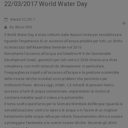
22/03/2017 World Water Day
marzo
22,2017
By Alisei ONG
Il World Water Day è stato istituito dalle Nazioni Unite per sensibilizzare
riguardo l’importanza di un accesso all’acqua potabile per tutti, un diritto
riconosciuto dall’Assemblea Generale nel 2010.
Nonostante l’accesso all’acqua sia l’obiettivo N°6 dei Sustainable
Development Goals, garantirlo per tutti entro il 2030 rimane una sfida
complessa, con molti ostacoli da oltrepassare. In particolare,
l’ineguaglianza rispetto all’acc
esso all’acqua e la gestione sostenibile
delle risorse idriche mondiali sono problemi che persistono per
moltissimi Paesi. Ancora oggi, infatti, 1,8 miliardi di persone hanno
accesso a fonti di acqua contaminate, esponendosi al rischio di
contrarre malattie quali il colera e la poliomielite.
Il tema scelto quest’anno per la Giornata Mondiale dell’Acqua riguarda la
sensibilizzazione contro lo spreco di acqua e in favore di un migliore
trattamento delle acque reflue per ridurre l’inquinamento idrico e aiutare
a proteggere l’ambiente e le nostre risorse idriche. Secondo gli ultimi