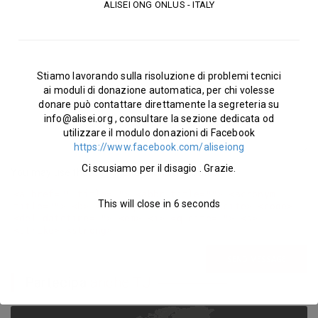
ALISEI ONG ONLUS - ITALY
Message
Stiamo lavorando sulla risoluzione di problemi tecnici
ai moduli di donazione automatica, per chi volesse
donare può contattare direttamente la segreteria su
info@alisei.org
, consultare la sezione dedicata od
utilizzare il modulo donazioni di Facebook
https://www.facebook.com/aliseiong
Ci scusiamo per il disagio . Grazie.
You may use these
HTML
tags and attributes:
<a href="" title=""> <abbr title=""> <acronym
This will close in
5
seconds
title=""> <b> <blockquote cite=""> <cite> <code>
<del datetime=""> <em> <i> <q cite=""> <s>
<strike> <strong>
SEND MESSAGE
Partecipa
anche TU