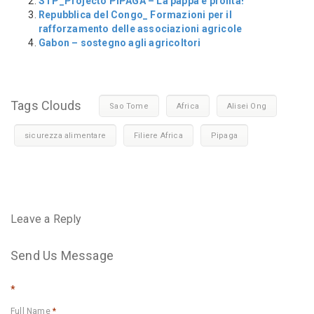
STP_Projecto PIPAGA – La pappa è pronta!
Repubblica del Congo_ Formazioni per il
rafforzamento delle associazioni agricole
Gabon – sostegno agli agricoltori
Tags Clouds
Sao Tome
Africa
Alisei Ong
sicurezza alimentare
Filiere Africa
Pipaga
Leave a Reply
Send Us Message
*
Full Name
*