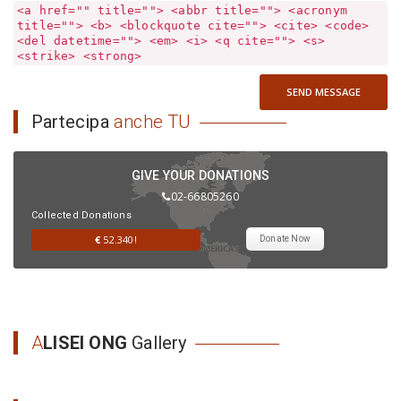
<a href="" title=""> <abbr title=""> <acronym
title=""> <b> <blockquote cite=""> <cite> <code>
<del datetime=""> <em> <i> <q cite=""> <s>
<strike> <strong>
SEND MESSAGE
Partecipa
anche TU
GIVE YOUR DONATIONS
02-66805260
Collected Donations
€
52.340!
Donate Now
A
LISEI ONG
Gallery