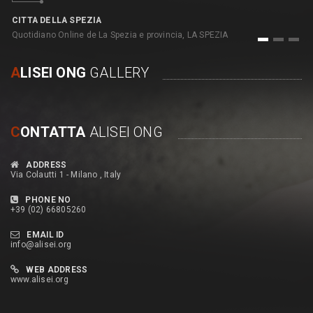
C
pe
CITTA DELLA SPEZIA
Quotidiano Online de La Spezia e provincia, LA SPEZIA
1
2
3
A
LISEI ONG
GALLERY
C
ONTATTA
ALISEI ONG
ADDRESS
Via Colautti 1 - Milano , Italy
PHONE NO
+39 (02) 66805260
EMAIL ID
info@alisei.org
WEB ADDRESS
www.alisei.org