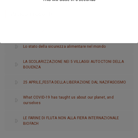
Articoli recenti
Progetto TRI Sao Tome e Principe
Lo stato della sicurezza alimentare nel mondo
LA SCOLARIZZAZIONE NEI 5 VILLAGGI AUTOCTONI DELLA
BOUENZA
25 APRILE_FESTA DELLA LIBERAZIONE DAL NAZIFASCISMO
What COVID-19 has taught us about our planet, and
ourselves
LE FARINE DI FLUTA NON ALLA FIERA INTERNAZIONALE
BIOFACH