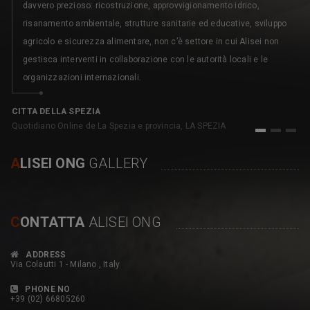
davvero prezioso: ricostruzione, approvvigionamento idrico,
risanamento ambientale, strutture sanitarie ed educative, sviluppo
agricolo e sicurezza alimentare, non c’è settore in cui Alisei non
gestisca interventi in collaborazione con le autorità locali e le
organizzazioni internazionali.
C
pe
CITTA DELLA SPEZIA
Quotidiano Online de La Spezia e provincia, LA SPEZIA
1
2
3
A
LISEI ONG
GALLERY
C
ONTATTA
ALISEI ONG
ADDRESS
Via Colautti 1 - Milano , Italy
PHONE NO
+39 (02) 66805260