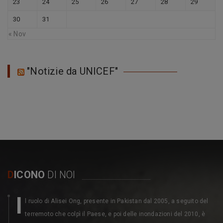
23
24
25
26
27
28
29
30
31
« Nov
"Notizie da UNICEF"
D
ICONO
DI NOI
I
l ruolo di Alisei Ong, presente in Pakistan dal 2005, a seguito del
terremoto che colpì il Paese, e poi delle inondazioni del 2010, è