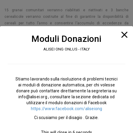
15 granai comunitari verranno riabilitati e riattivati e 3 banche
cerealicole verranno costruite al fine di garantire la disponibilità di
cereali per tutto l’anno e consentire l’accumulo di eccedenze da
destinare alla commercializzazione.
Moduli Donazioni
Saranno rafforzate le capacità tecniche, organizzative e materiali dei
coltivatori cui saranno distribuiti strumenti e attrezzature agricole e
ALISEI ONG ONLUS - ITALY
verranno costituiti Comitati di Gestione (COGES), composti da
rappresentanti dei beneficiari, cui saranno rivolte attività di formazione
su tematiche quali la gestione comunitaria dei terreni coltivati, la
gestione finanziaria delle risorse, delle infrastrutture e delle attività
Stiamo lavorando sulla risoluzione di problemi tecnici
commerciali.
ai moduli di donazione automatica, per chi volesse
donare può contattare direttamente la segreteria su
Le attività di formazione, che interesseranno circa 600 persone, si
info@alisei.org
, consultare la sezione dedicata od
terranno per tutta la durata del progetto sui temi della produzione e della
utilizzare il modulo donazioni di Facebook
conservazione degli ortaggi, sulle tecniche di irrigazione, sulla gestione
https://www.facebook.com/aliseiong
e manutenzione dei materiali, sulla cura degli animali e sulla gestione
Ci scusiamo per il disagio . Grazie.
amministrativa degli appezzamenti.
This will close in
5
seconds