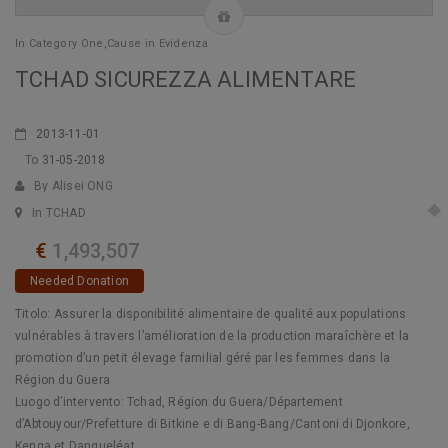
In
Category One
,
Cause in Evidenza
TCHAD SICUREZZA ALIMENTARE
2013-11-01
To
31-05-2018
By Alisei ONG
In TCHAD
€
1,493,507
Needed Donation
Titolo: Assurer la disponibilité alimentaire de qualité aux populations
vulnérables à travers l’amélioration de la production maraîchère et la
promotion d’un petit élevage familial géré par les femmes dans la
Région du Guera
Luogo d’intervento: Tchad, Région du Guera/Département
d’Abtouyour/Prefetture di Bitkine e di Bang-Bang/Cantoni di Djonkore,
Kenga et Dangueléat