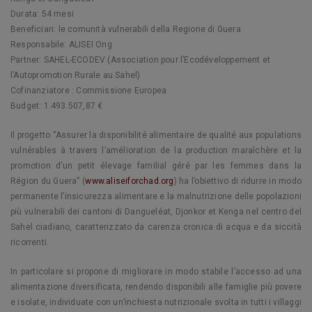
Durata: 54 mesi
Beneficiari: le comunità vulnerabili della Regione di Guera
Responsabile: ALISEI Ong
Partner: SAHEL-ECODEV (Association pour l’Ecodéveloppement et
l’Autopromotion Rurale au Sahel)
Cofinanziatore : Commissione Europea
Budget: 1.493.507,87 €
Il progetto “Assurer la disponibilité alimentaire de qualité aux populations
vulnérables à travers l’amélioration de la production maraîchère et la
promotion d’un petit élevage familial géré par les femmes dans la
Région du Guera” (
www.aliseiforchad.org
) ha l’obiettivo di ridurre in modo
permanente l’insicurezza alimentare e la malnutrizione delle popolazioni
più vulnerabili dei cantoni di Dangueléat, Djonkor et Kenga nel centro del
Sahel ciadiano, caratterizzato da carenza cronica di acqua e da siccità
ricorrenti.
In particolare si propone di migliorare in modo stabile l’accesso ad una
alimentazione diversificata, rendendo disponibili alle famiglie più povere
e isolate, individuate con un’inchiesta nutrizionale svolta in tutti i villaggi