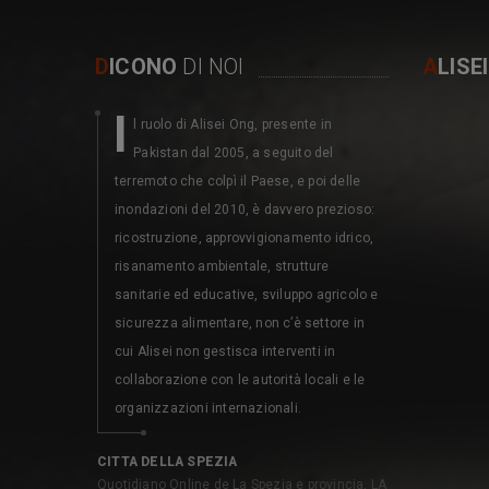
D
ICONO
DI NOI
A
LISE
I
M
l ruolo di Alisei Ong, presente in
erita
Pakistan dal 2005, a seguito del
dell’
terremoto che colpì il Paese, e poi delle
1987 collabor
inondazioni del 2010, è davvero prezioso:
associazioni
ricostruzione, approvvigionamento idrico,
partecipativ
risanamento ambientale, strutture
attraverso de
sanitarie ed educative, sviluppo agricolo e
contributo d
sicurezza alimentare, non c’è settore in
il partenaria
cui Alisei non gestisca interventi in
Direzione Ge
collaborazione con le autorità locali e le
Parco Natur
organizzazioni internazionali.
COMMISSIONE
per EXPO di Sao
CITTA DELLA SPEZIA
Quotidiano Online de La Spezia e provincia, LA