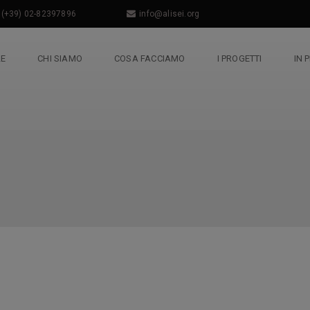
(+39) 02-82397896
info@alisei.org
LE
CHI SIAMO
COSA FACCIAMO
I PROGETTI
IN 