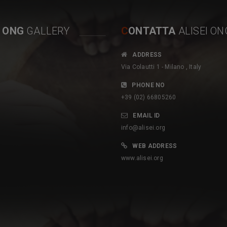
I ONG
GALLERY
C
ONTATTA
ALISEI ON
P
ADDRESS
 sottolineare l’impegno
romuovere un’agricoltura rispettosa
Via Colautti 1 - Milano , Italy
Ong italiana Alisei che dal
dell’uomo e dell’ambiente e
a con le Autorità e le
soprattutto servire da vetrina verso il
PHONE NO
 santomensi per uno sviluppo
mondo per promuovere la qualità dei
+39 (02) 66805260
o e sostenibile del Paese
nostri prodotti, freschi, sani e low cost è
EMAIL ID
cine di progetti con il
l’obiettivo che si sono posti l’Ong Alisei,
info@alisei.org
alla CE (attualmente in corso
l’Ong Brainforest in partenariato con
WEB ADDRESS
to con le Autorità nazionali,
l’Unione Europea…L’importanza del
www.alisei.org
nerale Ambiente, Direzione
progetto On Mange Local per l’agricoltura
ale di Obo, RAPAC, ECOFACF
gabonese.
 NAZIONALE
GABONEWS
 Tomé e Principe,
TV GABON, GABON