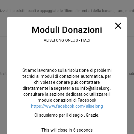
zzati i prodotti locali e appoggiate le filiere alimentari della banana, taro, man
Moduli Donazioni
ALISEI ONG ONLUS - ITALY
Stiamo lavorando sulla risoluzione di problemi
tivités agricoles et avicoles gérées par les associations paysannes et formati
tecnici ai moduli di donazione automatica, per
chi volesse donare può contattare
direttamente la segreteria su
info@alisei.org
,
consultare la sezione dedicata od utilizzare il
modulo donazioni di Facebook
https://www.facebook.com/aliseiong
Ci scusiamo per il disagio . Grazie.
This will close in
5
seconds