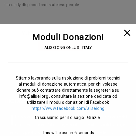
internally displaced and stateless people.
Vuoi Collaborare con Noi?
Moduli Donazioni
Join Our Team
ALISEI ONG ONLUS - ITALY
Stiamo lavorando sulla risoluzione di problemi tecnici
ai moduli di donazione automatica, per chi volesse
donare può contattare direttamente la segreteria su
info@alisei.org
, consultare la sezione dedicata od
D
ICONO
DI NOI
utilizzare il modulo donazioni di Facebook
https://www.facebook.com/aliseiong
I
l ruolo di Alisei Ong, presente in Pakistan dal 2005, a seguito del
Ci scusiamo per il disagio . Grazie.
terremoto che colpì il Paese, e poi delle inondazioni del 2010, è
This will close in
6
seconds
davvero prezioso: ricostruzione, approvvigionamento idrico,