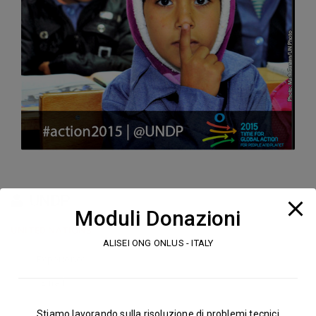
UNDP
Moduli Donazioni
UNITED NATIONS
ALISEI ONG ONLUS - ITALY
Experience:
Partner
Email:
http://www.undp.org
Stiamo lavorando sulla risoluzione di problemi tecnici