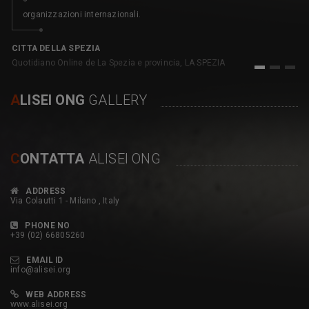
organizzazioni internazionali.
C
pe
CITTA DELLA SPEZIA
Quotidiano Online de La Spezia e provincia, LA SPEZIA
1
2
3
A
LISEI ONG
GALLERY
C
ONTATTA
ALISEI ONG
ADDRESS
Via Colautti 1 - Milano , Italy
PHONE NO
+39 (02) 66805260
EMAIL ID
info@alisei.org
WEB ADDRESS
www.alisei.org