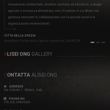
risanamento ambientale, strutture sanitarie ed educative, sviluppo
agricolo e sicurezza alimentare, non c’è settore in cui Alisei non
gestisca interventi in collaborazione con le autorità locali e le
organizzazioni internazionali.
C
pe
CITTA DELLA SPEZIA
Quotidiano Online de La Spezia e provincia, LA SPEZIA
1
2
3
A
LISEI ONG
GALLERY
C
ONTATTA
ALISEI ONG
ADDRESS
Via Colautti 1 - Milano , Italy
PHONE NO
+39 (02) 66805260