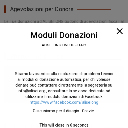
Agevolazioni per Donors
Le Tue donazioni ad ALISEI ONG godono di agevolazioni fiscali al
momento della dichiarazione dei redditi, sia come privato che
Moduli Donazioni
come azienda. Se vuoi maggiori info visita la sezione progetti
per approfondire
ALISEI ONG ONLUS - ITALY
Effettua
una Donazione
Stiamo lavorando sulla risoluzione di problemi tecnici
GIVE YOUR DONATIONS
ai moduli di donazione automatica, per chi volesse
ALISEI ONG
donare può contattare direttamente la segreteria su
Collected Donations
info@alisei.org
, consultare la sezione dedicata od
€
76.820!
Donate Now
utilizzare il modulo donazioni di Facebook
https://www.facebook.com/aliseiong
Ci scusiamo per il disagio . Grazie.
This will close in
6
seconds
PER OTTENERE LA DEDUCIBILITÀ