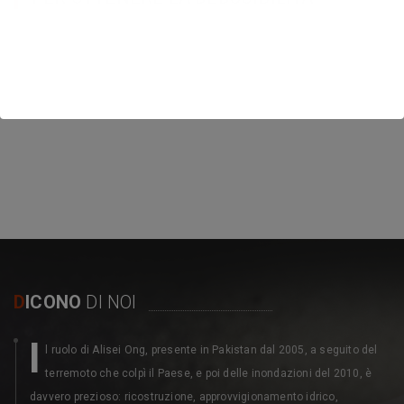
I contributi devono essere versati attraverso il sistema bancario
o postale, anche utilizzando il pagamento on line con carta di
credito, allegando alla propria dichiarazione dei redditi il
documento idoneo attestante il versamento effettuato (es.
contabile bancaria, estratto conto).
D
ICONO
DI NOI
I
l ruolo di Alisei Ong, presente in Pakistan dal 2005, a seguito del
terremoto che colpì il Paese, e poi delle inondazioni del 2010, è
davvero prezioso: ricostruzione, approvvigionamento idrico,